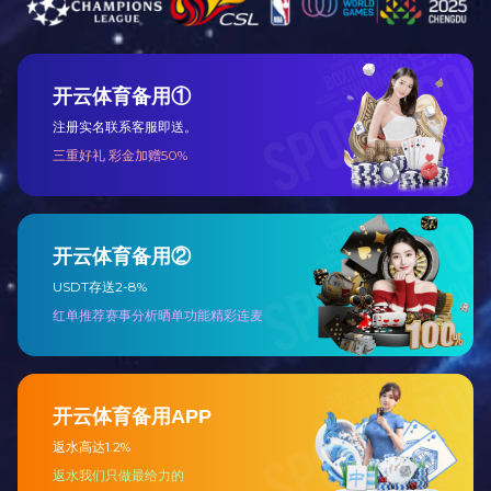
8.能自动提示用户正确设置温湿
9.有的维护界面，用于调试设备
10.具有程序运行等待功能。
11.具有程序跳段功能。
12.具有程序停止功能。
13.有断电恢复功能。
14.具有运行界面锁定功能。记录
录曲线和生成数据报表（相当于
15.计算机监控系统：控制系
快速温度变化湿热试验箱
制冷系
1.系统理念：此类实验室均采
PID控制调节制冷剂流量，通
2.相对以前“平衡控温方式"即
内可为用户节约一笔不小的电费
3.制冷硬件:采用“泰康"全封闭压
4.制冷剂：采用环保制冷剂R404a
5.制冷蒸发器：采用波纹翅片
6.辅助件:本试验箱制冷系统中
的制冷配件。
7.低温管路：低温管路采用优
温或降温慢）
在制冷系统底部设有凝结水接水
8.减振：采用压缩机胶垫或弹
9.降噪：采用波浪状的特种消音
快速温度变化湿热试验箱
风道系
1.为保证较高的均匀度指标，
空气循环，当风机运行时，将工