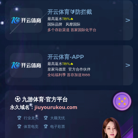
网站首页
＞
产品展示
＞
快速温变试验箱
＞
快速温变湿热试验箱
＞ 快
快速温变试验箱
查看全部