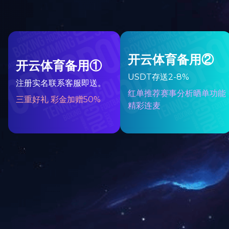
公司主
高低温冲击试验箱
入式温
高温试验箱
国）官
低温试验箱
公司把
恒温恒湿试验箱
备。我
步入式试验室
域，并
高低温湿热试验箱
公司恪
盐雾腐蚀试验箱（室）
标尺。
光伏试验设备
三综合试验箱
高温老化试验箱
干燥箱