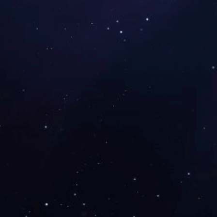
汽车检测设备
汽车零部件检测设备
电池检测设备
药品稳定性试验箱