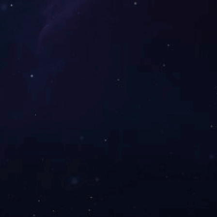
联系人：上海上器 传真：021-39972488
联系邮箱：liuminghong@shanghai-test.com
联系地址：上海市嘉定区浏翔公路5555号