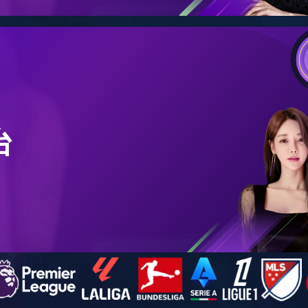
VOC释放舱
内饰件VOC试验室