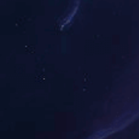
金属
共 27 条