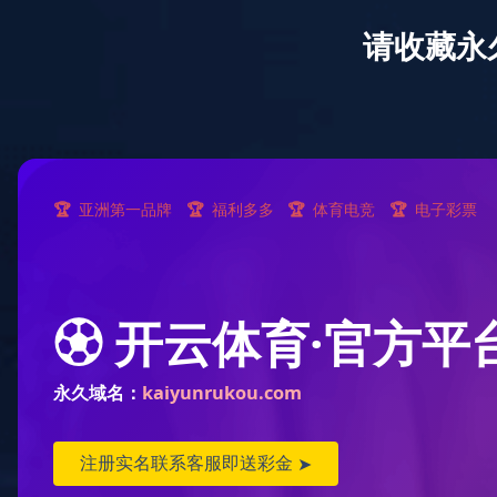
您好，欢迎来到同花顺·同花顺（中国）官方网！
网站首页
关于我们