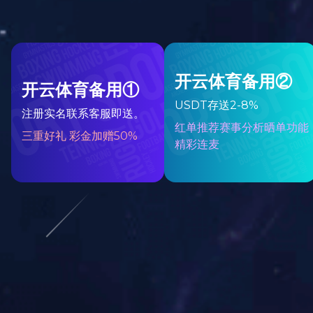
高低温湿热试验箱湿度对产品
影响介绍
什么是三综合试验箱？
低温设置的恒温恒湿试验房
砂尘试验箱*的结构优势
高低温湿热试验箱散热与非散
热试验样品是什么及如何区别