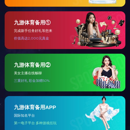
联系人：上海
联系邮箱：liu
联系地址：
版权所有 同花顺·同花顺（中国）官方网 (www.laurassweetcrea