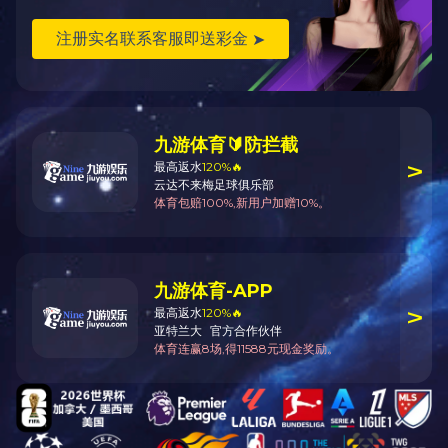
高低温冲击试验箱
在进行油压调整时，必须注
机组处于额定工况正常运
高温试验箱
漏入压缩机内
低温试验箱
上一篇：
同花顺·同花顺（
恒温恒湿试验箱
下一篇：
快速温变试验箱三
步入式试验室
高低温湿热试验箱
盐雾腐蚀试验箱（室）
光伏试验设备
三综合试验箱
高温老化试验箱
干燥箱