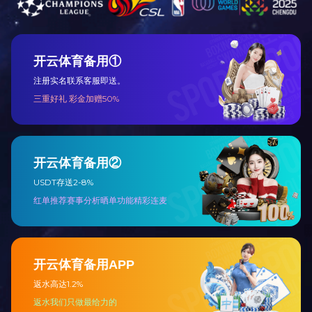
汽车检测设备
汽车零部件检测设备
电池检测设备
药品稳定性试验箱
联系人：上海
联系邮箱：liu
联系地址：