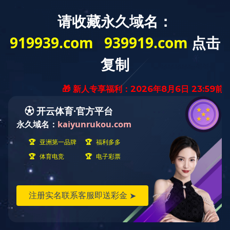
您好，欢迎来到同花顺·同花顺（中国）官方网！
网站首页
关于我们
新闻动态