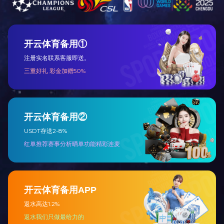
汽车检测设备
-人员防护：操作人员应穿戴
汽车零部件检测设备
2.操作规范：
电池检测设备
-正确设置参数：根据产品和试
药品稳定性试验箱
-避免频繁开关门：在试验过程
-按规定程序操作：严格按照
3.设备维护：
-定期保养：定期对试验箱进行
坏的零部件。
-检查校准：定期检查温度传感
4.环境要求：